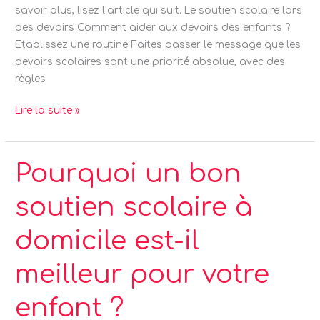
savoir plus, lisez l’article qui suit. Le soutien scolaire lors
des devoirs Comment aider aux devoirs des enfants ?
Etablissez une routine Faites passer le message que les
devoirs scolaires sont une priorité absolue, avec des
règles
Lire la suite »
Pourquoi
Pourquoi un bon
un
soutien scolaire à
bon
soutien
domicile est-il
scolaire
à
meilleur pour votre
domicile
est-
enfant ?
il
meilleur