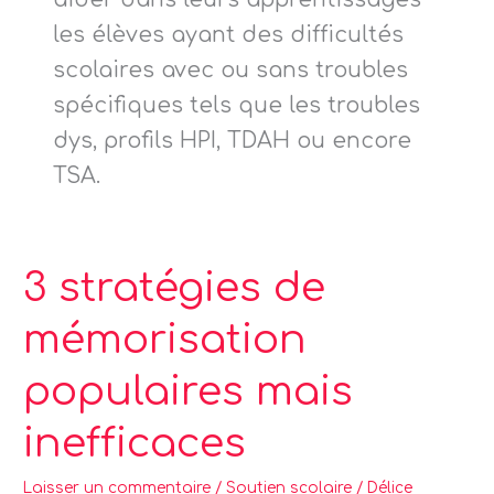
aider dans leurs apprentissages
les élèves ayant des difficultés
scolaires avec ou sans troubles
spécifiques tels que les troubles
dys, profils HPI, TDAH ou encore
TSA.
3
3 stratégies de
stratégies
mémorisation
de
mémorisation
populaires mais
populaires
mais
inefficaces
inefficaces
Laisser un commentaire
/
Soutien scolaire
/
Délice